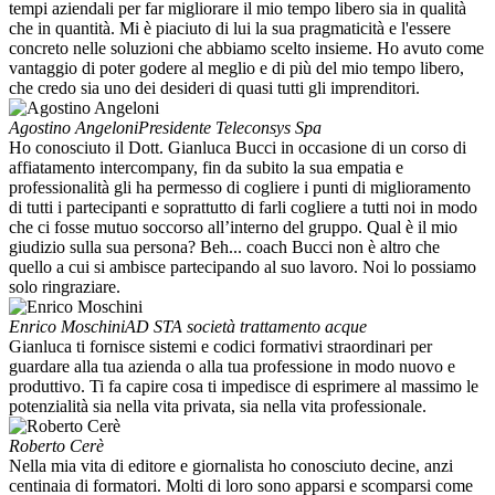
tempi aziendali per far migliorare il mio tempo libero sia in qualità
che in quantità. Mi è piaciuto di lui la sua pragmaticità e l'essere
concreto nelle soluzioni che abbiamo scelto insieme. Ho avuto come
vantaggio di poter godere al meglio e di più del mio tempo libero,
che credo sia uno dei desideri di quasi tutti gli imprenditori.
Agostino Angeloni
Presidente Teleconsys Spa
Ho conosciuto il Dott. Gianluca Bucci in occasione di un corso di
affiatamento intercompany, fin da subito la sua empatia e
professionalità gli ha permesso di cogliere i punti di miglioramento
di tutti i partecipanti e soprattutto di farli cogliere a tutti noi in modo
che ci fosse mutuo soccorso all’interno del gruppo. Qual è il mio
giudizio sulla sua persona? Beh... coach Bucci non è altro che
quello a cui si ambisce partecipando al suo lavoro. Noi lo possiamo
solo ringraziare.
Enrico Moschini
AD STA società trattamento acque
Gianluca ti fornisce sistemi e codici formativi straordinari per
guardare alla tua azienda o alla tua professione in modo nuovo e
produttivo. Ti fa capire cosa ti impedisce di esprimere al massimo le
potenzialità sia nella vita privata, sia nella vita professionale.
Roberto Cerè
Nella mia vita di editore e giornalista ho conosciuto decine, anzi
centinaia di formatori. Molti di loro sono apparsi e scomparsi come