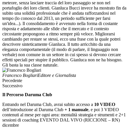
meteore, senza lasciare traccia del loro passaggio se non nel
portafoglio dei loro clienti. Gianluca Bucci invece ha mostrato fin da
subito una solidità professionale che è andata rafforzandosi nel
tempo (lo conosco dal 2013, un periodo sufficiente per farsi
un'idea...). Il consolidamento è avvenuto nella forma di costante
risposta e adattamento alle sfide che il mercato e il contesto
circostante propongono a ritmo sempre più veloce. Migliorarsi
cambiando per restare se stessi, ecco una frase con la quale potrei
descrivere sinteticamente Gianluca. Il tutto arricchito da una
eleganza comportamentale (il modo di parlare, il linguaggio non
verbale) non comune in un settore in cui spesso si devono cercare
effetti speciali per stupire il pubblico. Gianluca non ne ha bisogno.
Gli basta la sua classe naturale.
Francesco Bogliari
Editore e Giornalista
Precedente
Successivo
Il Percorso Daruma Club
Entrando nel Daruma Club, avrai subito accesso a
10 VIDEO
dell’introduzione al Daruma Club
+ 1 manuale
, e poi 3 VIDEO
contenuti al mese per ogni area: mentalità strategia e strumenti e 2+1
sessioni di coaching EVENTO DAL VIVO (RICCIONE – RN)
dicembre