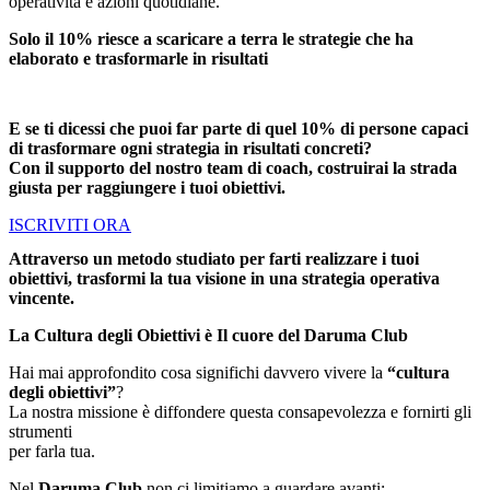
operatività e azioni quotidiane.
Solo il 10% riesce a scaricare a terra le strategie che ha
elaborato e trasformarle in risultati
E se ti dicessi che puoi far parte di quel 10% di persone capaci
di trasformare ogni strategia in risultati concreti?
Con il supporto del nostro team di coach, costruirai la strada
giusta per raggiungere i tuoi obiettivi.
ISCRIVITI ORA
Attraverso un metodo studiato per farti realizzare i tuoi
obiettivi, trasformi la tua visione in una strategia operativa
vincente.
La Cultura degli Obiettivi è Il cuore del Daruma Club
Hai mai approfondito cosa significhi davvero vivere la
“cultura
degli obiettivi”
?
La nostra missione è diffondere questa consapevolezza e fornirti gli
strumenti
per farla tua.
Nel
Daruma Club
non ci limitiamo a guardare avanti: